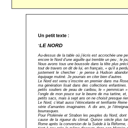
Un petit texte :
LE NORD
"
Au-dessus de la table où j’écris est accrochée une pet
encore le Nord d’une aiguille qui tremble un peu ; le jo
Nous avons tous une boussole dans la tête plus préci
tout de travers on dit de lui, en français, « qu’il a pe
justement le chercher : je pense à Hudson abando
équipage mutiné. Je pourrais en citer bien d’autres.
Le Nord est venu s’inscrire en premier dans ma Ro
ma génération lisait dans des collections enfantines
petits souliers de peau de caribou, le « pemmican » 
l’ongle de mon pouce sur le beurre de ma tartine, et,
petits sacs, mais à sept ans on ne choisit presque rie
Le Nord, c’était aussi l’étincelante et terrifiante Re
série d’amantes imaginaires. A dix ans, je l’étreign
bourrasques.
Pour Ptolémée et Strabon les peuples du Nord, dont i
cause de la rigueur du climat. Quinze siècle plus ta
Rome après la conversion de la Suède à la Réforme, en