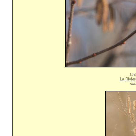
Châ
La Riviè
sam