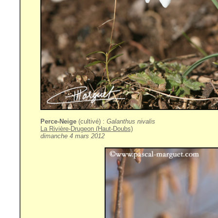
Perce-Neige
(cultivé) :
Galanthus nivalis
La Rivière-Drugeon (Haut-Doubs)
dimanche 4 mars 2012