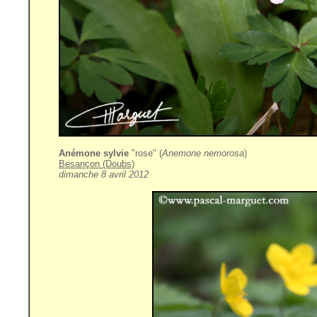
Anémone sylvie
"rose" (
Anemone nemorosa
)
Besançon (Doubs)
dimanche 8 avril 2012