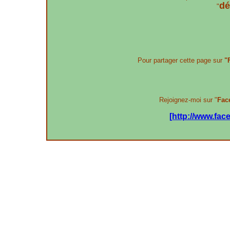
dé
"
Pour partager cette page sur
"
Rejoignez-moi sur "
Fac
[http://www.fa