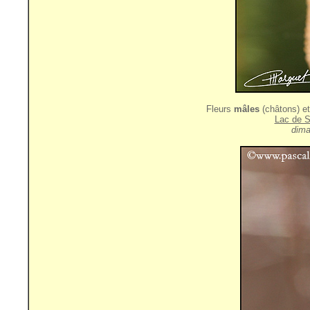
Fleurs
mâles
(châtons) e
Lac de S
dima