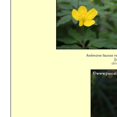
Anémone fausse r
B
dim